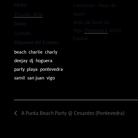
Fecha:
Camaleón – Playa de
Samil
23 junio, 2016
Avda. de Samil 26
Coste:
Vigo
,
Pontevedra
36212
Gratuito
España
Etiquetas del Evento:
beach
,
charlie
,
charly
,
deejay
,
dj
,
hoguera
,
party
,
playa
,
pontevedra
,
samil
,
san juan
,
vigo
A Punta Beach Party @ Cesantes (Pontevedra)