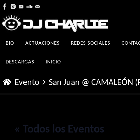
Ir
al
contenido
Ir
BIO
ACTUACIONES
REDES SOCIALES
CONTA
al
contenido
DESCARGAS
INICIO
Inicio
Evento
San Juan @ CAMALEÓN (Pl
« Todos los Eventos