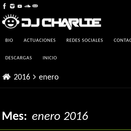
Ir
al
contenido
Ir
BIO
ACTUACIONES
REDES SOCIALES
CONTA
al
contenido
DESCARGAS
INICIO
Inicio
2016
enero
Mes:
enero 2016