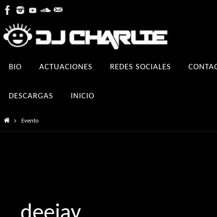
Ir
al
contenido
Ir
BIO
ACTUACIONES
REDES SOCIALES
CONTA
al
contenido
DESCARGAS
INICIO
Inicio
Evento
deejay