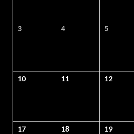
0
0
0
3
4
5
eventos,
eventos,
eventos,
0
0
0
10
11
12
eventos,
eventos,
eventos,
0
0
0
17
18
19