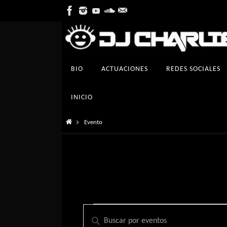
Ir
al
contenido
Ir
BIO
ACTUACIONES
REDES SOCIALES
al
contenido
INICIO
Inicio
Evento
Eventos
Navegación
Introduce
de