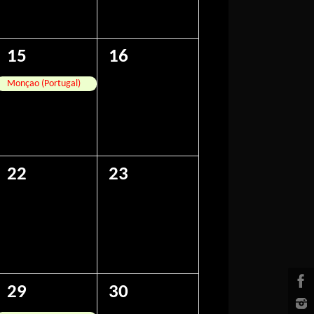
1
0
15
16
evento,
eventos,
Monçao (Portugal)
0
0
22
23
eventos,
eventos,
1
0
29
30