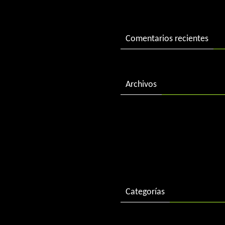
«Best of 2015» by DJ Charl
Comentarios recientes
Archivos
febrero 2018
diciembre 2016
enero 2016
Categorías
Descargas