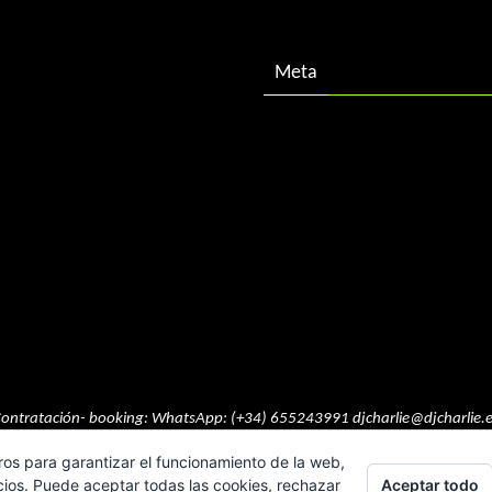
Meta
Acceder
Feed de entradas
Feed de comentarios
WordPress.org
ontratación- booking: WhatsApp: (+34) 655243991 djcharlie@djcharlie.
ros para garantizar el funcionamiento de la web,
Funciona con
Nirvana
&
WordPress.
Aceptar todo
cios. Puede aceptar todas las cookies, rechazar