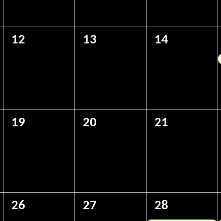
0
0
0
12
13
14
eventos,
eventos,
eventos,
0
0
0
19
20
21
eventos,
eventos,
eventos,
0
0
1
26
27
28