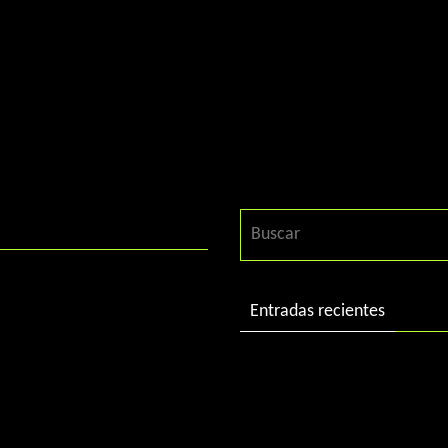
Entradas recientes
DJ Charlie in session
DJ Charlie in session 2004