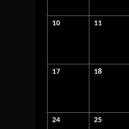
0
0
10
11
eventos,
eventos,
0
0
17
18
eventos,
eventos,
0
0
24
25