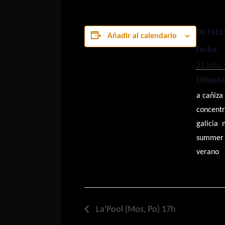
DETALL
Añadir al calendario
Fecha:
31 julio,
Etiqueta
a cañiza
concentr
galicia
,
summer
verano
La’Pool (Mos, Po) 17h