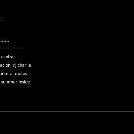
ES
 2022
s del Evento:
,
caniza
,
acion
,
dj charlie
,
motera
,
motos
,
,
summer inside
,