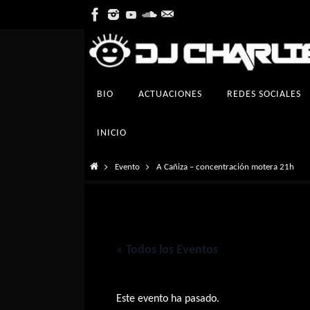
Ir
al
contenido
Ir
BIO
ACTUACIONES
REDES SOCIALES
al
contenido
INICIO
Inicio
Evento
A Cañiza – concentración motera 21h
« Todos los Eventos
Este evento ha pasado.