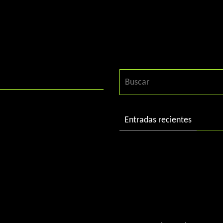
Entradas recientes
DJ Charlie in session
DJ Charlie in session 2004
«Best of 2015» by DJ Charl