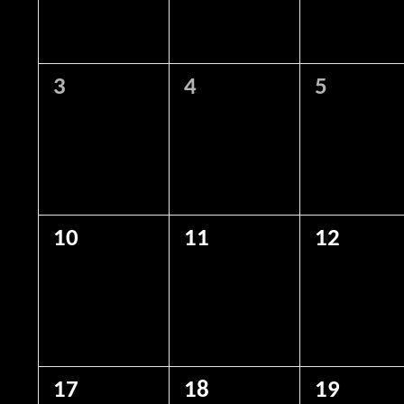
0
0
0
3
4
5
eventos,
eventos,
eventos,
0
0
0
10
11
12
eventos,
eventos,
eventos,
0
0
0
17
18
19