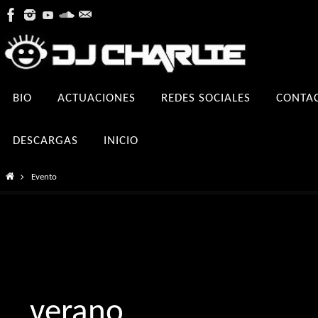
Ir
al
contenido
Ir
BIO
ACTUACIONES
REDES SOCIALES
CONTA
al
contenido
DESCARGAS
INICIO
Inicio
Evento
verano