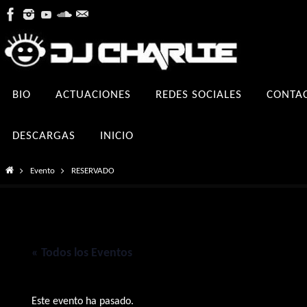
Ir
al
contenido
Ir
BIO
ACTUACIONES
REDES SOCIALES
CONTA
al
contenido
DESCARGAS
INICIO
Inicio
Evento
RESERVADO
« Todos los Eventos
Este evento ha pasado.