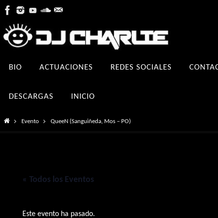
Ir
al
contenido
Ir
BIO
ACTUACIONES
REDES SOCIALES
CONTA
al
contenido
DESCARGAS
INICIO
Inicio
Evento
QueeN (Sanguiñeda, Mos – PO)
« Todos los Eventos
Este evento ha pasado.