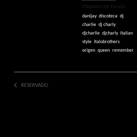
Etiquetas del Evento:
danijay
,
discoteca
,
dj
charlie
,
dj charly
,
djcharlie
,
djcharly
,
italian
style
,
italobrothers
,
origen
,
queen
,
remember
RESERVADO