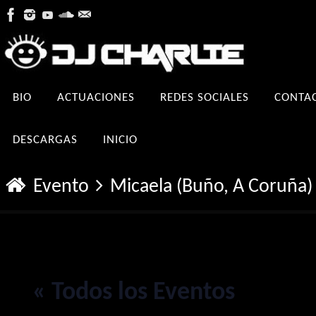
Ir
al
contenido
Ir
BIO
ACTUACIONES
REDES SOCIALES
CONTA
al
contenido
DESCARGAS
INICIO
Inicio
Evento
Micaela (Buño, A Coruña
« Todos los Eventos