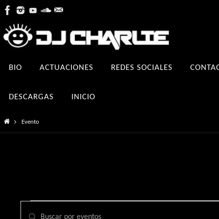
Ir
al
contenido
Ir
BIO
ACTUACIONES
REDES SOCIALES
CONTA
al
contenido
DESCARGAS
INICIO
Inicio
Evento
Eventos
Navegación
Introduce