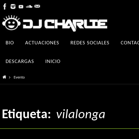
Ir
al
contenido
Ir
BIO
ACTUACIONES
REDES SOCIALES
CONTA
al
contenido
DESCARGAS
INICIO
Inicio
Evento
Etiqueta:
vilalonga