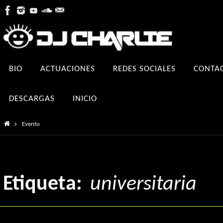
Ir
al
contenido
Ir
BIO
ACTUACIONES
REDES SOCIALES
CONTA
al
contenido
DESCARGAS
INICIO
Inicio
Evento
Etiqueta:
universitaria