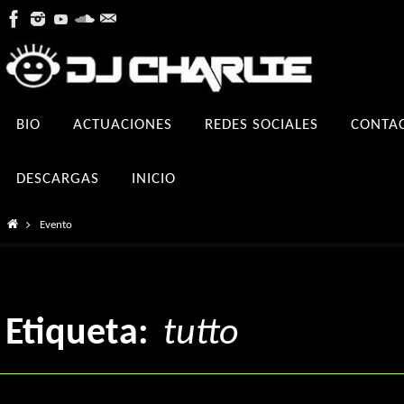
Ir
al
contenido
Ir
BIO
ACTUACIONES
REDES SOCIALES
CONTA
al
contenido
DESCARGAS
INICIO
Inicio
Evento
Etiqueta:
tutto