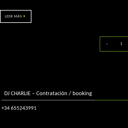
MAKROFESTA (Tomiño, Po – 4am)
LEER MÁS
‹
1
DJ CHARLIE – Contratación / booking
+34 655243991