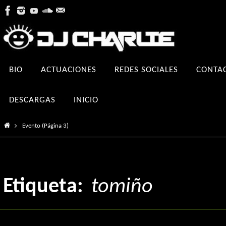
Ir
al
contenido
Ir
BIO
ACTUACIONES
REDES SOCIALES
CONTA
al
contenido
DESCARGAS
INICIO
Inicio
Evento
(Página 3)
Etiqueta:
tomiño