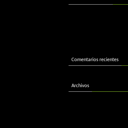
DJ Charlie in session
DJ Charlie in session 2004
«Best of 2015» by DJ Charl
Comentarios recientes
Archivos
febrero 2018
diciembre 2016
enero 2016