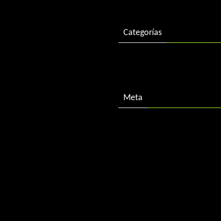
Categorías
Descargas
Meta
Acceder
Feed de entradas
Feed de comentarios
WordPress.org