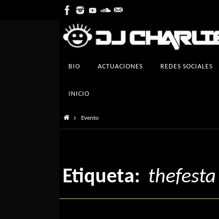
Ir
al
contenido
Ir
BIO
ACTUACIONES
REDES SOCIALES
al
contenido
INICIO
Inicio
Evento
Etiqueta:
thefesta