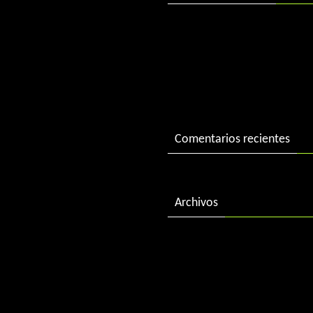
DJ Charlie in session
DJ Charlie in session 2004
«Best of 2015» by DJ Charl
Comentarios recientes
Archivos
febrero 2018
diciembre 2016
enero 2016