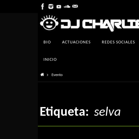
Ir
al
contenido
Ir
BIO
ACTUACIONES
REDES SOCIALES
al
contenido
INICIO
Inicio
Evento
Etiqueta:
selva