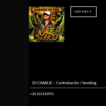
La Selva (O Rosal, Po)
LEER MÁS
DJ CHARLIE – Contratación / booking
+34 655243991