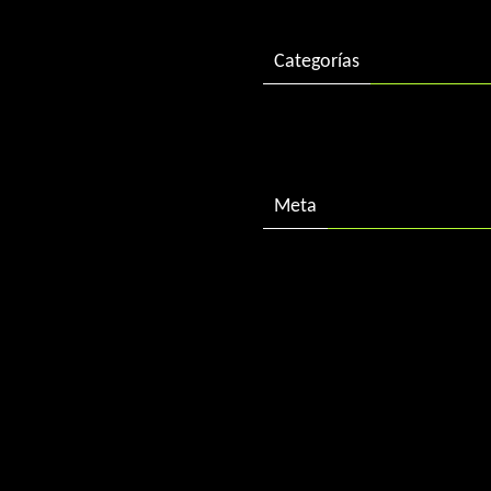
Categorías
Descargas
Meta
Acceder
Feed de entradas
Feed de comentarios
WordPress.org