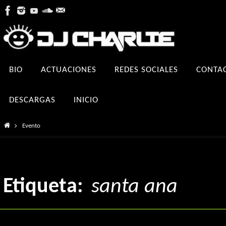
Ir
al
contenido
Ir
BIO
ACTUACIONES
REDES SOCIALES
CONTA
al
contenido
DESCARGAS
INICIO
Inicio
Evento
Etiqueta:
santa ana