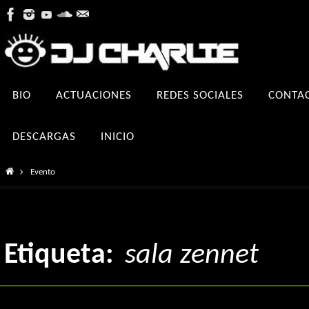
Ir
al
contenido
Ir
BIO
ACTUACIONES
REDES SOCIALES
CONTA
al
contenido
DESCARGAS
INICIO
Inicio
Evento
Etiqueta:
sala zennet