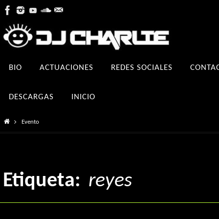
Ir
al
contenido
Ir
BIO
ACTUACIONES
REDES SOCIALES
CONTA
al
contenido
DESCARGAS
INICIO
Inicio
Evento
Etiqueta:
reyes