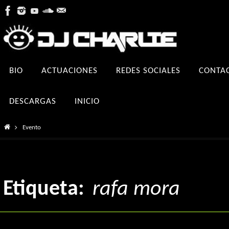
Ir
al
contenido
Ir
BIO
ACTUACIONES
REDES SOCIALES
CONTA
al
contenido
DESCARGAS
INICIO
Inicio
Evento
Etiqueta:
rafa mora