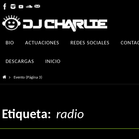
Ir
al
contenido
Ir
BIO
ACTUACIONES
REDES SOCIALES
CONTA
al
contenido
DESCARGAS
INICIO
Inicio
Evento
(Página 3)
Etiqueta:
radio