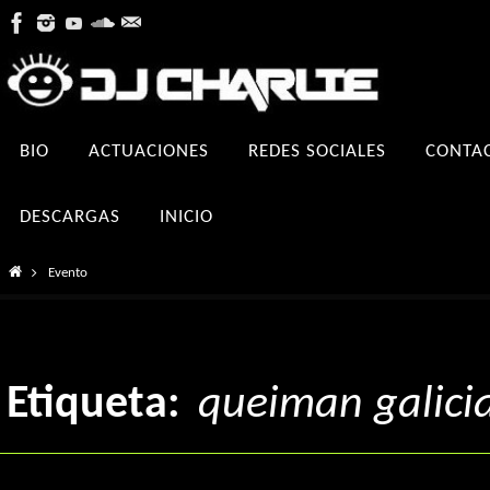
Ir
al
contenido
Ir
BIO
ACTUACIONES
REDES SOCIALES
CONTA
al
contenido
DESCARGAS
INICIO
Inicio
Evento
Etiqueta:
queiman galici