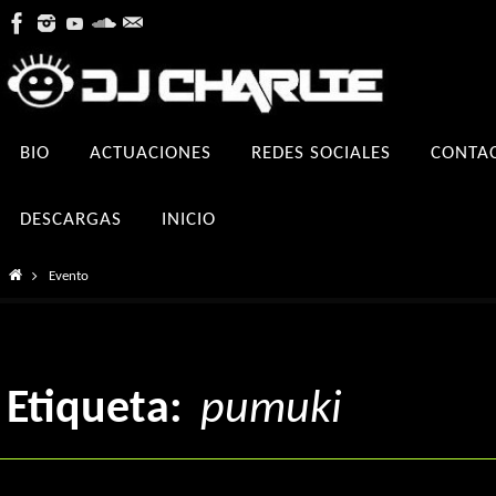
Ir
al
contenido
Ir
BIO
ACTUACIONES
REDES SOCIALES
CONTA
al
contenido
DESCARGAS
INICIO
Inicio
Evento
Etiqueta:
pumuki