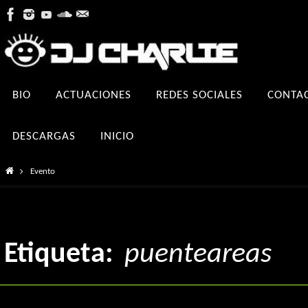
Ir
al
contenido
Ir
BIO
ACTUACIONES
REDES SOCIALES
CONTA
al
contenido
DESCARGAS
INICIO
Inicio
Evento
Etiqueta:
puenteareas