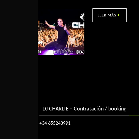
VigoPorté (Auditorio Mar de Vigo)
LEER MÁS
DJ CHARLIE – Contratación / booking
+34 655243991