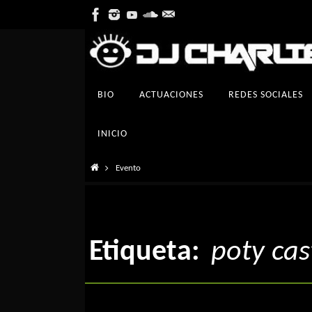
Ir
al
contenido
Ir
BIO
ACTUACIONES
REDES SOCIALES
al
contenido
INICIO
Inicio
Evento
Etiqueta:
poty cast