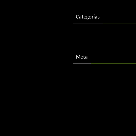
Categorías
Descargas
Meta
Acceder
Feed de entradas
Feed de comentarios
WordPress.org