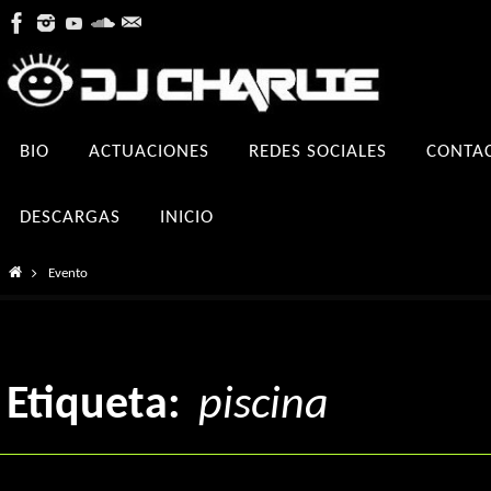
Ir
al
contenido
Ir
BIO
ACTUACIONES
REDES SOCIALES
CONTA
al
contenido
DESCARGAS
INICIO
Inicio
Evento
Etiqueta:
piscina