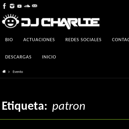
Ir
al
contenido
Ir
BIO
ACTUACIONES
REDES SOCIALES
CONTA
al
contenido
DESCARGAS
INICIO
Inicio
Evento
Etiqueta:
patron