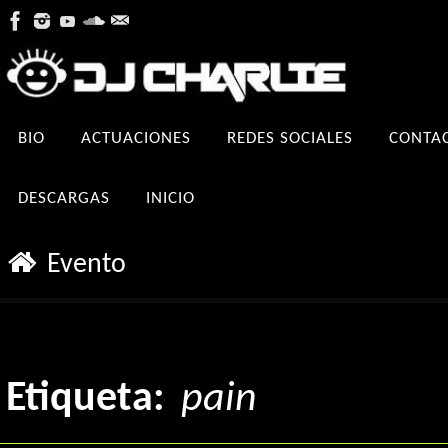
Ir
al
contenido
Ir
BIO
ACTUACIONES
REDES SOCIALES
CONTA
al
contenido
DESCARGAS
INICIO
Inicio
Evento
Etiqueta:
pain