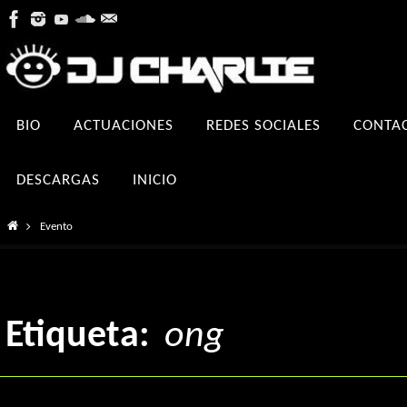
Ir
al
contenido
Ir
BIO
ACTUACIONES
REDES SOCIALES
CONTA
al
contenido
DESCARGAS
INICIO
Inicio
Evento
Etiqueta:
ong