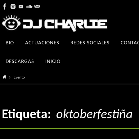
Ir
al
contenido
Ir
BIO
ACTUACIONES
REDES SOCIALES
CONTA
al
contenido
DESCARGAS
INICIO
Inicio
Evento
Etiqueta:
oktoberfestiña