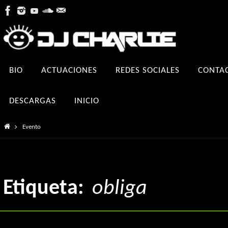
Ir
al
contenido
Ir
BIO
ACTUACIONES
REDES SOCIALES
CONTA
al
contenido
DESCARGAS
INICIO
Inicio
Evento
Etiqueta:
obliga