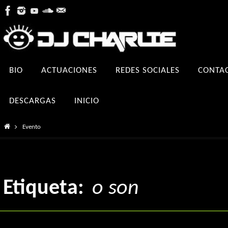
Ir
al
contenido
Ir
BIO
ACTUACIONES
REDES SOCIALES
CONTA
al
contenido
DESCARGAS
INICIO
Inicio
Evento
Etiqueta:
o son