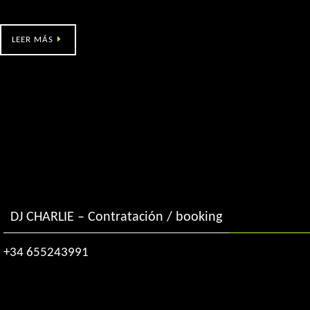
O Son da Muralla (Salvaterra de Miño, Po)
LEER MÁS
DJ CHARLIE – Contratación / booking
+34 655243991