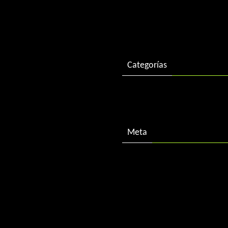
diciembre 2016
enero 2016
Categorías
Descargas
Meta
Acceder
Feed de entradas
Feed de comentarios
WordPress.org