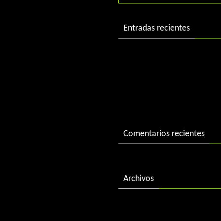
Entradas recientes
DJ Charlie in session
DJ Charlie in session 2004
«Best of 2015» by DJ Charl
Comentarios recientes
Archivos
febrero 2018