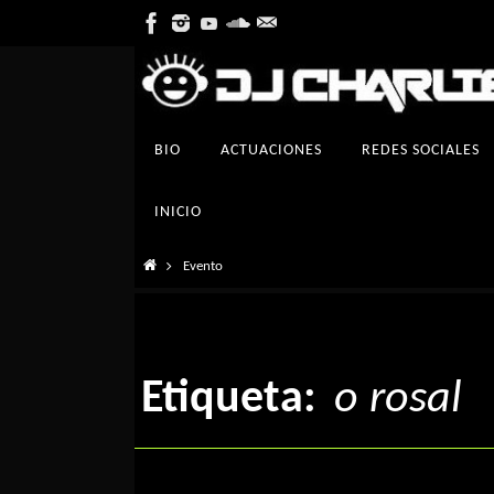
Ir
al
contenido
Ir
BIO
ACTUACIONES
REDES SOCIALES
al
contenido
INICIO
Inicio
Evento
Etiqueta:
o rosal