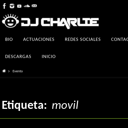
Ir
al
contenido
Ir
BIO
ACTUACIONES
REDES SOCIALES
CONTA
al
contenido
DESCARGAS
INICIO
Inicio
Evento
Etiqueta:
movil