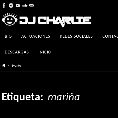
Ir
al
contenido
Ir
BIO
ACTUACIONES
REDES SOCIALES
CONTA
al
contenido
DESCARGAS
INICIO
Inicio
Evento
Etiqueta:
mariña