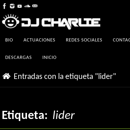
Ir
al
contenido
Ir
BIO
ACTUACIONES
REDES SOCIALES
CONTA
al
contenido
DESCARGAS
INICIO
Inicio
Entradas con la etiqueta "lider"
Etiqueta:
lider