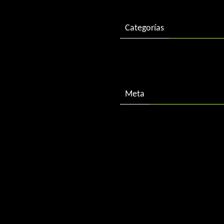
Categorías
Descargas
Meta
Acceder
Feed de entradas
Feed de comentarios
WordPress.org