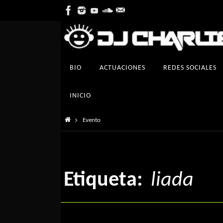
Ir
al
contenido
Ir
BIO
ACTUACIONES
REDES SOCIALES
al
contenido
INICIO
Inicio
Evento
Etiqueta:
liada