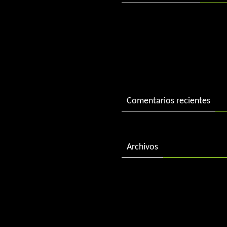
DJ Charlie in session
DJ Charlie in session 2004
«Best of 2015» by DJ Charl
Comentarios recientes
Archivos
febrero 2018
diciembre 2016
enero 2016