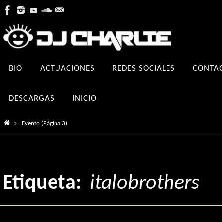
Ir
al
contenido
Ir
BIO
ACTUACIONES
REDES SOCIALES
CONTA
al
contenido
DESCARGAS
INICIO
Inicio
Evento
(Página 3)
Etiqueta:
italobrothers