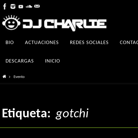
Ir
al
contenido
Ir
BIO
ACTUACIONES
REDES SOCIALES
CONTA
al
contenido
DESCARGAS
INICIO
Inicio
Evento
Etiqueta:
gotchi