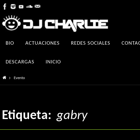
Ir
al
contenido
Ir
BIO
ACTUACIONES
REDES SOCIALES
CONTA
al
contenido
DESCARGAS
INICIO
Inicio
Evento
Etiqueta:
gabry