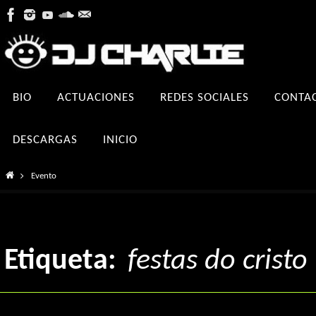
Ir
al
contenido
Ir
BIO
ACTUACIONES
REDES SOCIALES
CONTA
al
contenido
DESCARGAS
INICIO
Inicio
Evento
Etiqueta:
festas do cristo