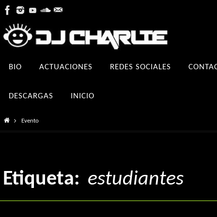
Ir
al
contenido
Ir
BIO
ACTUACIONES
REDES SOCIALES
CONTA
al
contenido
DESCARGAS
INICIO
Inicio
Evento
Etiqueta:
estudiantes