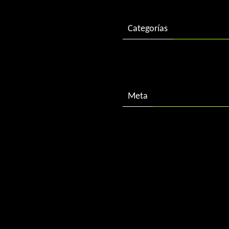
Categorías
Descargas
Meta
Acceder
Feed de entradas
Feed de comentarios
WordPress.org