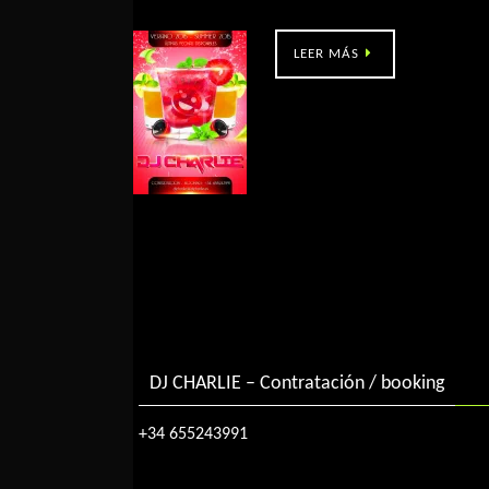
eMe music en Aciveiro (Pontevedra)
LEER MÁS
DJ CHARLIE – Contratación / booking
+34 655243991