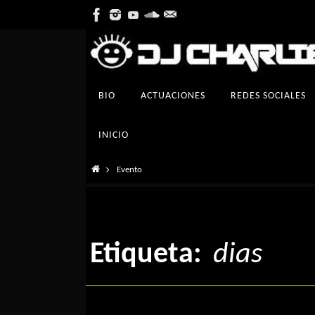
Ir
al
contenido
Ir
BIO
ACTUACIONES
REDES SOCIALES
al
contenido
INICIO
Inicio
Evento
Etiqueta:
dias