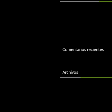
DJ Charlie in session
DJ Charlie in session 2004
«Best of 2015» by DJ Charl
Comentarios recientes
Archivos
febrero 2018
diciembre 2016
enero 2016