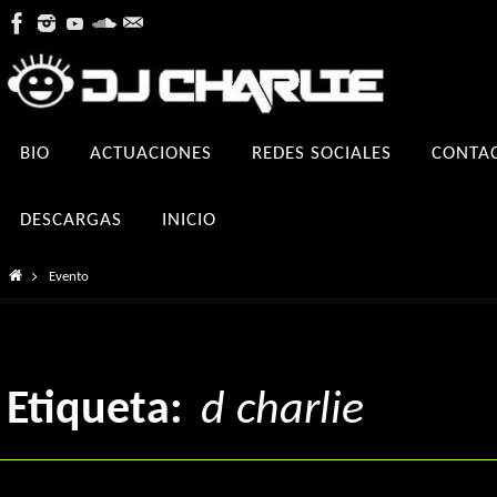
Ir
al
contenido
Ir
BIO
ACTUACIONES
REDES SOCIALES
CONTA
al
contenido
DESCARGAS
INICIO
Inicio
Evento
Etiqueta:
d charlie