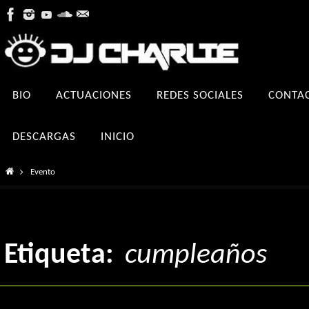
Ir
al
contenido
Ir
BIO
ACTUACIONES
REDES SOCIALES
CONTA
al
contenido
DESCARGAS
INICIO
Inicio
Evento
Etiqueta:
cumpleaños