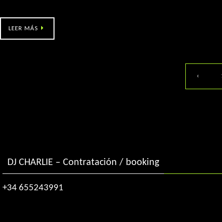
Beade FIN DE AÑO (1:30h)
LEER MÁS
‹
DJ CHARLIE – Contratación / booking
+34 655243991