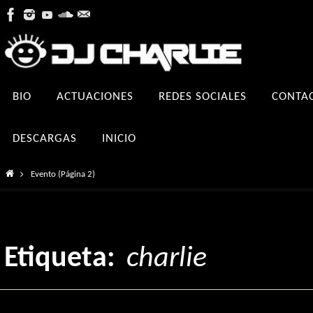
Ir
al
contenido
Ir
BIO
ACTUACIONES
REDES SOCIALES
CONTA
al
contenido
DESCARGAS
INICIO
Inicio
Evento
(Página 2)
Etiqueta:
charlie