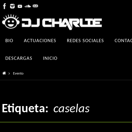
Ir
al
contenido
Ir
BIO
ACTUACIONES
REDES SOCIALES
CONTA
al
contenido
DESCARGAS
INICIO
Inicio
Evento
Etiqueta:
caselas