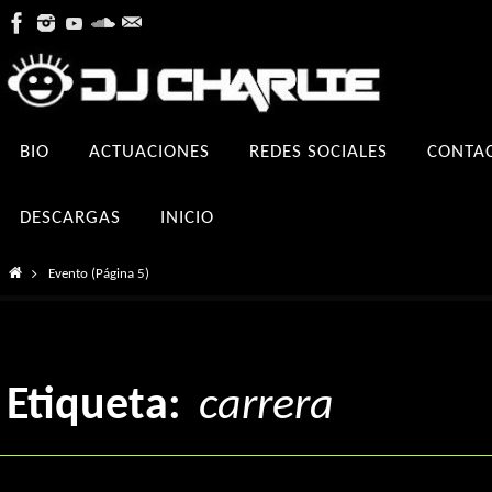
Ir
al
contenido
Ir
BIO
ACTUACIONES
REDES SOCIALES
CONTA
al
contenido
DESCARGAS
INICIO
Inicio
Evento
(Página 5)
Etiqueta:
carrera