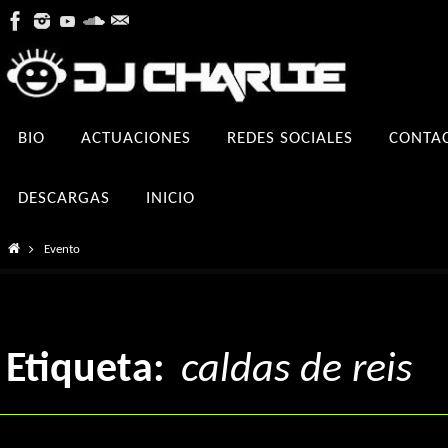
Ir
al
contenido
Ir
BIO
ACTUACIONES
REDES SOCIALES
CONTA
al
contenido
DESCARGAS
INICIO
Inicio
Evento
Etiqueta:
caldas de reis