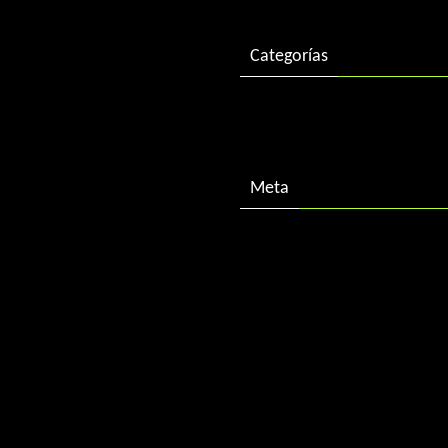
Categorías
Descargas
Meta
Acceder
Feed de entradas
Feed de comentarios
WordPress.org