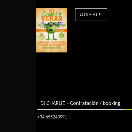
Carnaval de Verano O Barreiro (Salceda de C
LEER MÁS
DJ CHARLIE – Contratación / booking
+34 655243991