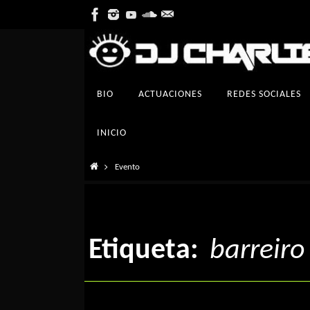
Ir
al
contenido
Ir
BIO
ACTUACIONES
REDES SOCIALES
al
contenido
INICIO
Inicio
Evento
Etiqueta:
barreiro