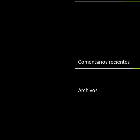
DJ Charlie in session
DJ Charlie in session 2004
«Best of 2015» by DJ Charl
Comentarios recientes
Archivos
febrero 2018
diciembre 2016
enero 2016